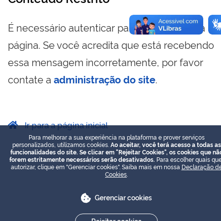
É necessário autenticar para visualizar essa
página. Se você acredita que está recebendo
essa mensagem incorretamente, por favor
contate a
administração do site
.
Ir para a página inicial
Para melhorar a sua experiência na plataforma e prover serviços
personalizados, utilizamos cookies.
Ao aceitar, você terá acesso a todas as
funcionalidades do site. Se clicar em "Rejeitar Cookies", os cookies que nã
forem estritamente necessários serão desativados.
Para escolher quais que
autorizar, clique em "Gerenciar cookies". Saiba mais em nossa
Declaração d
Cookies
.
Gerenciar cookies
Rejeitar cookies