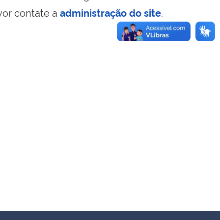
vor contate a
administração do site
.