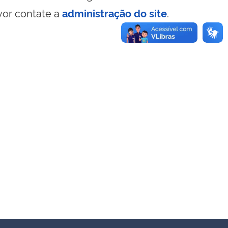
vor contate a
administração do site
.