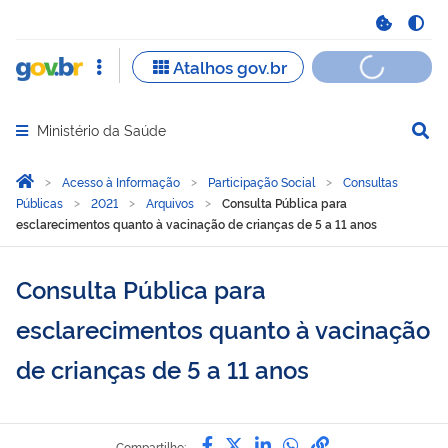
Ministério da Saúde
Abrir menu principal de navegação
Você está aqui:
Página Inicial
Acesso à Informação
Participação Social
Consultas
Públicas
2021
Arquivos
Consulta Pública para
esclarecimentos quanto à vacinação de crianças de 5 a 11 anos
Consulta Pública para
esclarecimentos quanto à vacinação
de crianças de 5 a 11 anos
Compartilhe por Facebook
Compartilhe por Twitter
Compartilhe por Lin
Compartilhe por
link para Copi
Compartilhe: