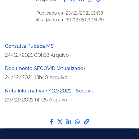
Publicado em
23/12/2021 21h38
Atualizado em
30/12/2021 15h39
Consulta Pública MS
publicado
24/12/2021
00h33
Arquivo
Documento SECOVID (Atualizado)*
publicado
24/12/2021
13h40
Arquivo
Nota Informativa nº 12/2021 - Secovid
publicado
29/12/2021
14h25
Arquivo
Compartilhe por Facebook
Compartilhe por Twitter
Compartilhe por LinkedI
Compartilhe por Wha
link para Copiar pa