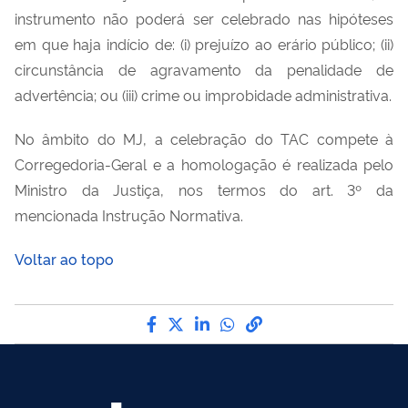
instrumento não poderá ser celebrado nas hipóteses
em que haja indício de: (i) prejuízo ao erário público; (ii)
circunstância de agravamento da penalidade de
advertência; ou (iii) crime ou improbidade administrativa.
No âmbito do MJ, a celebração do TAC compete à
Corregedoria-Geral e a homologação é realizada pelo
Ministro da Justiça, nos termos do art. 3º da
mencionada Instrução Normativa.
Voltar ao topo
Compartilhe por Facebook
Compartilhe por Twitter
Compartilhe por LinkedI
Compartilhe por Wha
link para Copiar pa