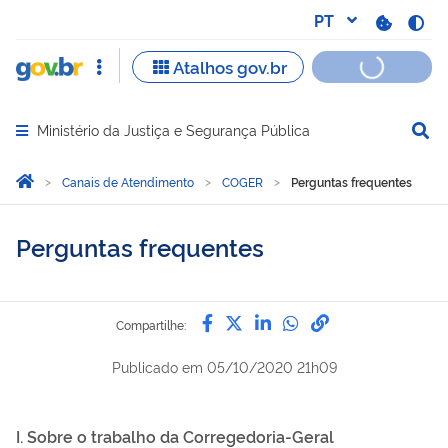
Ministério da Justiça e Segurança Pública
Abrir menu principal de navegação
Você está aqui:
Página Inicial
Canais de Atendimento
COGER
Perguntas frequentes
Perguntas frequentes
Compartilhe por Facebook
Compartilhe por Twitter
Compartilhe por Lin
Compartilhe por
link para Copi
Compartilhe:
Publicado em
05/10/2020 21h09
I. Sobre o trabalho da Corregedoria-Geral