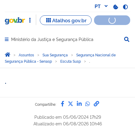
Ministério da Justiça e Segurança Pública
Abrir menu principal de navegação
Você está aqui:
Página Inicial
Assuntos
Sua Segurança
Segurança Nacional de
Segurança Pública - Senasp
Escuta Susp
.
.
Compartilhe por Facebook
Compartilhe por Twitter
Compartilhe por Lin
Compartilhe por
link para Copi
Compartilhe:
Publicado em
05/06/2024 17h29
Atualizado em
06/08/2026 10h46