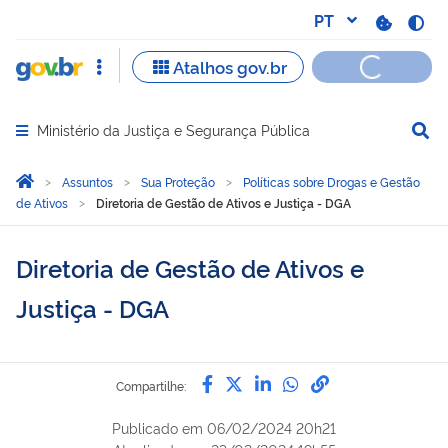
Ministério da Justiça e Segurança Pública
Abrir menu principal de navegação
Você está aqui:
Página Inicial
Assuntos
Sua Proteção
Políticas sobre Drogas e Gestão
de Ativos
Diretoria de Gestão de Ativos e Justiça - DGA
Diretoria de Gestão de Ativos e
Justiça - DGA
Compartilhe por Facebook
Compartilhe por Twitter
Compartilhe por Lin
Compartilhe por
link para Copi
Compartilhe:
Publicado em
06/02/2024 20h21