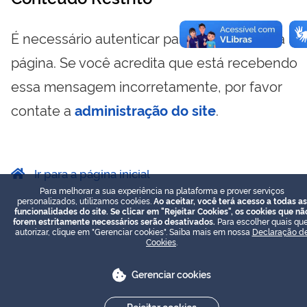
É necessário autenticar para visualizar essa
página. Se você acredita que está recebendo
essa mensagem incorretamente, por favor
contate a
administração do site
.
Ir para a página inicial
Para melhorar a sua experiência na plataforma e prover serviços
personalizados, utilizamos cookies.
Ao aceitar, você terá acesso a todas as
funcionalidades do site. Se clicar em "Rejeitar Cookies", os cookies que nã
forem estritamente necessários serão desativados.
Para escolher quais que
autorizar, clique em "Gerenciar cookies". Saiba mais em nossa
Declaração d
Cookies
.
Gerenciar cookies
Rejeitar cookies