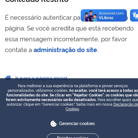
É necessário autenticar para visualizar essa
página. Se você acredita que está recebendo
essa mensagem incorretamente, por favor
contate a
administração do site
.
Ir para a página inicial
Para melhorar a sua experiência na plataforma e prover serviços
personalizados, utilizamos cookies.
Ao aceitar, você terá acesso a todas as
funcionalidades do site. Se clicar em "Rejeitar Cookies", os cookies que nã
forem estritamente necessários serão desativados.
Para escolher quais que
autorizar, clique em "Gerenciar cookies". Saiba mais em nossa
Declaração d
Cookies
.
Gerenciar cookies
Rejeitar cookies