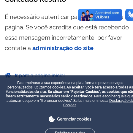
É necessário autenticar para visualizar essa
página. Se você acredita que está recebendo
essa mensagem incorretamente, por favor
contate a
administração do site
.
Ir para a página inicial
Para melhorar a sua experiência na plataforma e prover serviços
personalizados, utilizamos cookies.
Ao aceitar, você terá acesso a todas as
funcionalidades do site. Se clicar em "Rejeitar Cookies", os cookies que nã
forem estritamente necessários serão desativados.
Para escolher quais que
autorizar, clique em "Gerenciar cookies". Saiba mais em nossa
Declaração d
Cookies
.
Gerenciar cookies
Rejeitar cookies