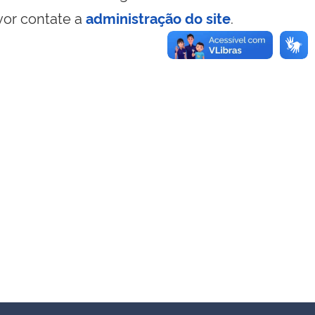
vor contate a
administração do site
.