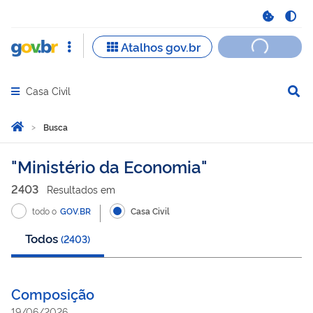
Casa Civil
Abrir menu principal de navegação
Você está aqui:
Página Inicial
Busca
Busca
Ministério da Economia
2403
Resultado
s
em
todo o
GOV.BR
Casa Civil
Todos
(
2403
)
Composição
19/06/2026