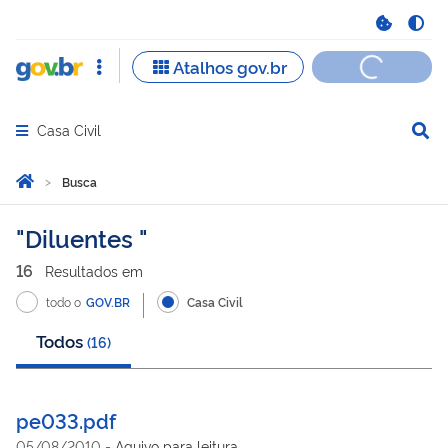
Casa Civil
Abrir menu principal de navegação
Você está aqui:
Página Inicial
Busca
Busca
Diluentes
16
Resultado
s
em
todo o
GOV.BR
Casa Civil
Todos
(
16
)
pe033.pdf
05/08/2010
-
Aquivo para leitura