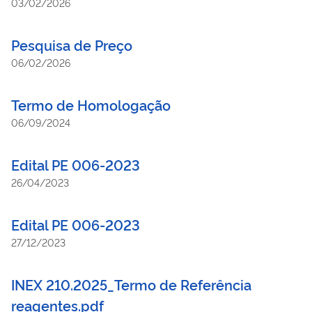
03/02/2026
instalações elétricas especiais, subestações, bancos
capacitores, SPDA, máquinas e equipamentos
Pesquisa de Preço
eletromecânicos, eletrodomésticos e eletroeletrônicos, bem
como modificação, adequação e ampliação das instalações
06/02/2026
elétricas das edificações da Presidência da República, em
Brasília – DF, utilizando-se de mão-de-obra especializada,
Termo de Homologação
materiais, ferramentas, máquinas e equipamentos necessários.
06/09/2024
Edital PE 006-2023
26/04/2023
Edital PE 006-2023
27/12/2023
INEX 210.2025_Termo de Referência
reagentes.pdf