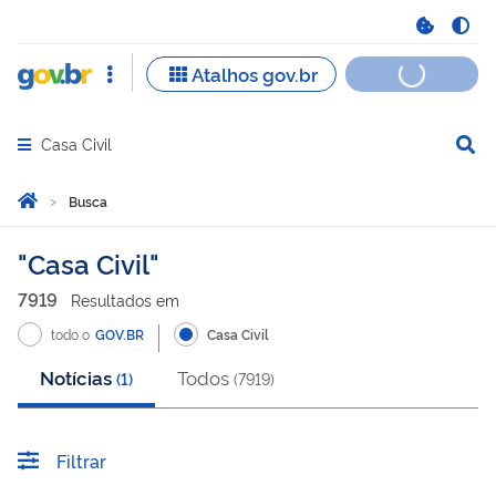
Casa Civil
Abrir menu principal de navegação
Você está aqui:
Página Inicial
Busca
Busca
Casa Civil
7919
Resultado
s
em
todo o
GOV.BR
Casa Civil
Notícias
Todos
(
1
)
(
7919
)
Filtrar