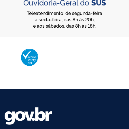
Ouvidoria-Geral do
SUS
Teleatendimento: de segunda-feira
a sexta-feira, das 8h às 20h,
e aos sábados, das 8h às 18h.
Membro da Vaccine Safety Net (VSN)
Organização Mundial da Saúde – OMS
O logotipo da VSN é de propriedade da OMS e utilizado com autorização.
©2025 - Ministério da Saúde | Todos os direitos reservados.