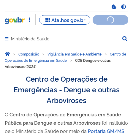
Ministério da Saúde
Abrir menu principal de navegação
Você está aqui:
Página Inicial
Composição
Vigilância em Saúde e Ambiente
Centro de
Operações de Emergência em Saúde
COE Dengue e outras
Arboviroses (2024)
Centro de Operações de
Emergências - Dengue e outras
Arboviroses
O
Centro de Operações de Emergências em Saúde
Pública para Dengue e outras Arboviroses
foi instituído
pelo Ministério da Saúde por meio da
Portaria GM/MS