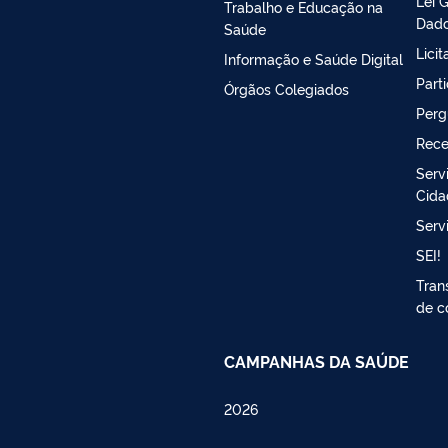
Lei 
Trabalho e Educação na
Dado
Saúde
Lici
Informação e Saúde Digital
Part
Órgãos Colegiados
Perg
Rece
Serv
Cida
Serv
SEI!
Tran
de c
CAMPANHAS DA SAÚDE
2026