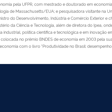
nomia pela UFPR, com mestrado e doutorado em economia 
ologia de Massachusetts/EUA; e pesquisadora visitante na Un
istro do Desenvolvimento, Indústria e Comércio Exterior e
stério da Ciência e Tecnologia, além de diretora do Ipea, o
industrial, política científica e tecnológica e em inovação e
2ª colocada no prêmio BNDES de economia em 2003 pela sua 
 economia com o livro "Produtividade no Brasil: desempenho 