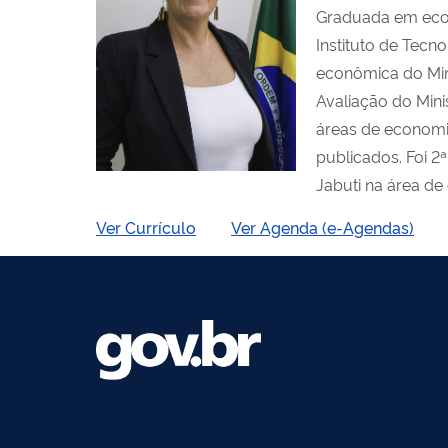
Graduada em eco
Instituto de Tecn
econômica do Min
Avaliação do Mini
áreas de economia 
publicados. Foi 
Jabuti na área de
Ver Currículo
Ver Agenda (e-Agendas)