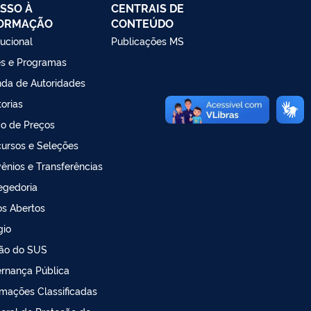
SSO À
CENTRAIS DE
FORMAÇÃO
CONTEÚDO
tucional
Publicações MS
s e Programas
da de Autoridades
torias
o de Preços
ursos e Seleções
ênios e Transferências
egedoria
s Abertos
gio
ão do SUS
rnança Pública
rmações Classificadas