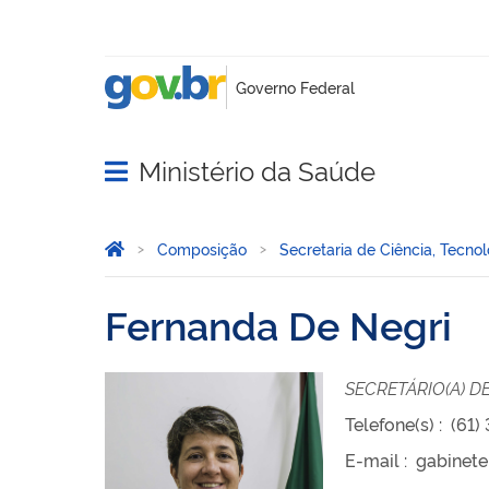
Ministério da Saúde
Abrir menu principal de navegação
Você está aqui:
Página Inicial
Composição
Secretaria de Ciência, Tecn
Fernanda De Negri
SECRETÁRIO(A) D
Telefone(s)
:
(61)
E-mail
:
gabinete