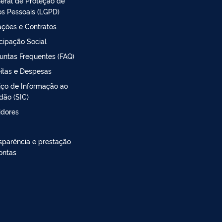
Geral de Proteção de
s Pessoais (LGPD)
tações e Contratos
icipação Social
untas Frequentes (FAQ)
itas e Despesas
iço de Informação ao
dão (SIC)
idores
sparência e prestação
ontas