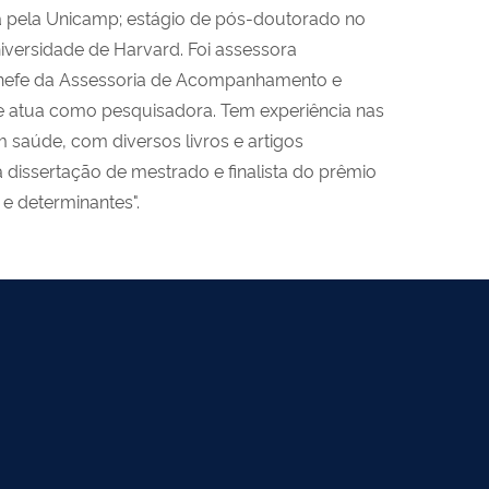
pela Unicamp; estágio de pós-doutorado no
iversidade de Harvard. Foi assessora
 chefe da Assessoria de Acompanhamento e
nde atua como pesquisadora. Tem experiência nas
m saúde, com diversos livros e artigos
dissertação de mestrado e finalista do prêmio
e determinantes".