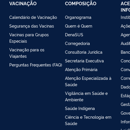
VACINAÇÃO
COMPOSIÇÃO
ACE
IN
Calendário de Vacinação
Organograma
Insti
Segurança das Vacinas
Quem é Quem
Açõe
Vacinas para Grupos
DenaSUS
Agen
Especiais
Corregedoria
Audi
Vacinação para os
Consultoria Jurídica
Banc
Viajantes
Secretaria Executiva
Conc
Perguntas Frequentes (FAQ)
Atenção Primária
Conv
Atenção Especializada à
Corr
Saúde
Dado
Vigilância em Saúde e
Está
Ambiente
Gest
Saúde Indígena
Gove
Ciência e Tecnologia em
Info
Saúde