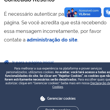
É necessário autenticar para visualizar essa
página. Se você acredita que está recebendo
essa mensagem incorretamente, por favor
contate a
administração do site
.
Ir para a página inicial
Para melhorar a sua experiência na plataforma e prover serviços
personalizados, utilizamos cookies.
Ao aceitar, você terá acesso a todas as
funcionalidades do site. Se clicar em "Rejeitar Cookies", os cookies que nã
forem estritamente necessários serão desativados.
Para escolher quais que
autorizar, clique em "Gerenciar cookies". Saiba mais em nossa
Declaração d
Cookies
.
Gerenciar cookies
Rejeitar cookies