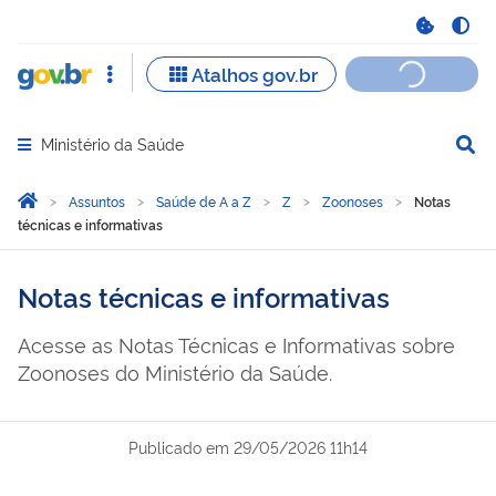
Ministério da Saúde
Abrir menu principal de navegação
Você está aqui:
Página Inicial
Assuntos
Saúde de A a Z
Z
Zoonoses
Notas
técnicas e informativas
Notas técnicas e informativas
Acesse as Notas Técnicas e Informativas sobre
Zoonoses do Ministério da Saúde.
Publicado em
29/05/2026 11h14