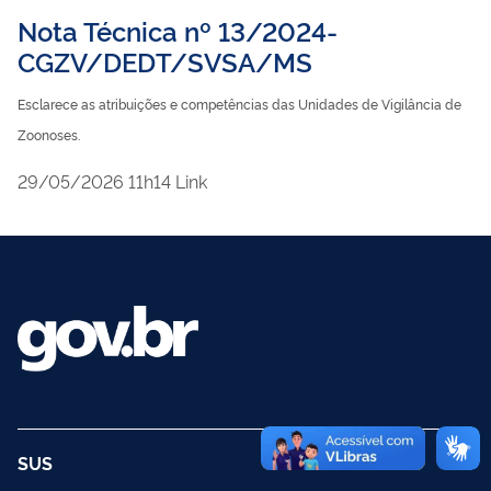
Nota Técnica nº 13/2024-
CGZV/DEDT/SVSA/MS
Esclarece as atribuições e competências das Unidades de Vigilância de
Zoonoses.
publicado
29/05/2026
11h14
Link
SUS