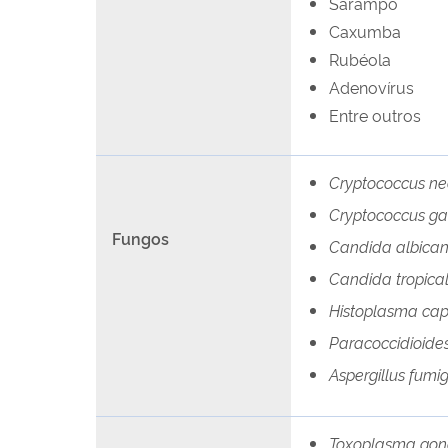
Sarampo
Caxumba
Rubéola
Adenovírus
Entre outros
Cryptococcus n
Cryptococcus gat
Fungos
Candida albica
Candida tropical
Histoplasma ca
Paracoccidioides 
Aspergillus fumi
Toxoplasma gond