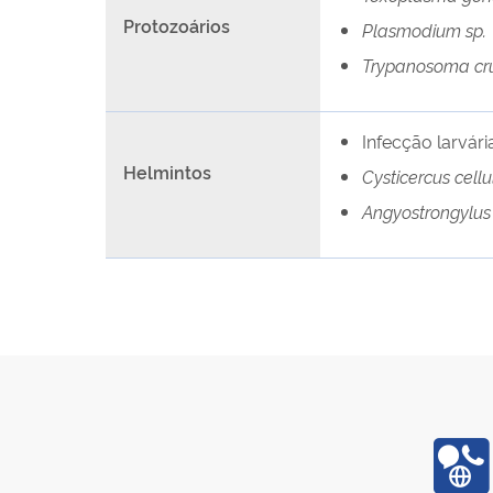
Protozoários
Plasmodium sp.
Trypanosoma cru
Infecção larvár
Helmintos
Cysticercus cell
Angyostrongylus