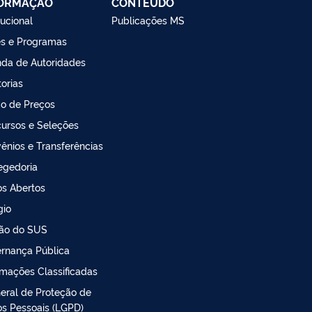
FORMAÇÃO
CONTEÚDO
tucional
Publicações MS
s e Programas
da de Autoridades
torias
o de Preços
ursos e Seleções
ênios e Transferências
egedoria
s Abertos
gio
ão do SUS
rnança Pública
rmações Classificadas
Geral de Proteção de
s Pessoais (LGPD)