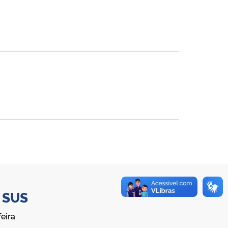
o
SUS
eira