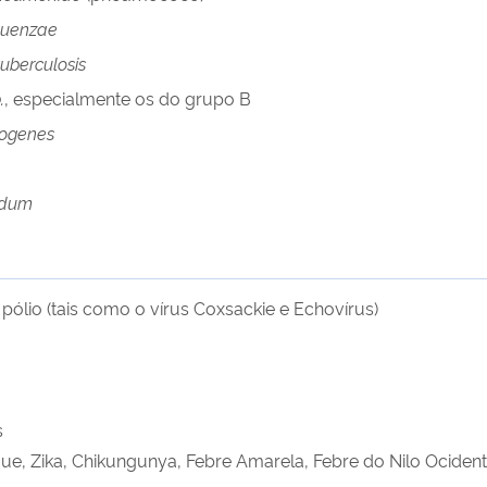
luenzae
uberculosis
.
, especialmente os do grupo B
togenes
idum
pólio (tais como o vírus Coxsackie e Echovírus)
s
ue, Zika, Chikungunya, Febre Amarela, Febre do Nilo Ocident