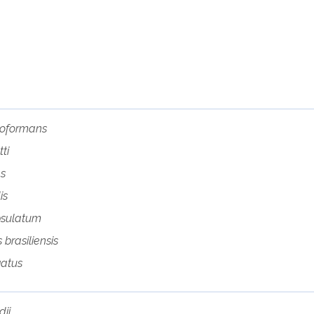
eoformans
ti
ns
is
psulatum
brasiliensis
gatus
ii