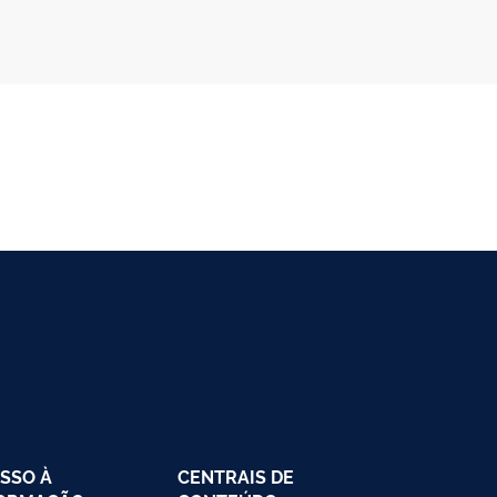
 da VSN é de propriedade da OMS e utilizado com autorização.
©2025 - Ministério da Saúde | Todos os direitos reservados.
SSO À
CENTRAIS DE