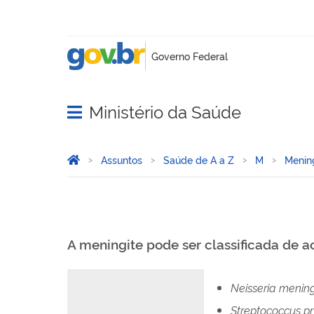
Ministério da Saúde
Abrir menu principal de navegação
Você está aqui:
Página Inicial
Assuntos
Saúde de A a Z
M
Menin
A meningite pode ser classificada de 
Neisseria mening
Streptococcus 