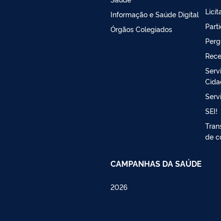
Lici
Informação e Saúde Digital
Part
Órgãos Colegiados
Perg
Rece
Serv
Cida
Serv
SEI!
Tran
de c
CAMPANHAS DA SAÚDE
2026