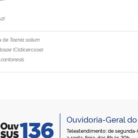
zi
ia de
Taenia solium
ulosae
(Cisticercose)
 cantonesis
Ouvidoria-Geral d
Teleatendimento: de segunda-f
a sexta-feira, das 8h às 20h,