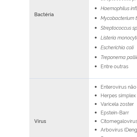
Haemophilus inf
Bactéria
Mycobacterium t
Streptococcus sp
Listeria monocy
Escherichia coli
Treponema pall
Entre outras
Enterovírus não 
Herpes simplex
Varicela zoster
Epstein-Barr
Vírus
Citomegalovíru
Arbovírus (Deng