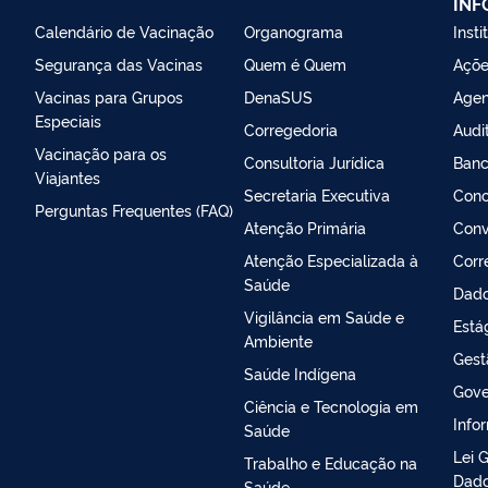
IN
Calendário de Vacinação
Organograma
Insti
Segurança das Vacinas
Quem é Quem
Açõe
Vacinas para Grupos
DenaSUS
Agen
Especiais
Corregedoria
Audi
Vacinação para os
Consultoria Jurídica
Banc
Viajantes
Secretaria Executiva
Conc
Perguntas Frequentes (FAQ)
Atenção Primária
Conv
Atenção Especializada à
Corr
Saúde
Dado
Vigilância em Saúde e
Está
Ambiente
Gest
Saúde Indígena
Gove
Ciência e Tecnologia em
Info
Saúde
Lei 
Trabalho e Educação na
Dado
Saúde