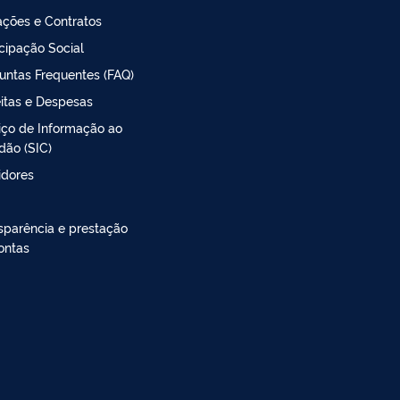
tações e Contratos
icipação Social
untas Frequentes (FAQ)
itas e Despesas
iço de Informação ao
dão (SIC)
idores
sparência e prestação
ontas