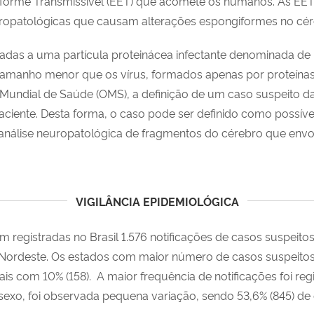
ngiforme Transmissível (EET) que acomete os humanos. As E
neuropatológicas que causam alterações espongiformes no cé
gadas a uma partícula proteinácea infectante denominada de 
tamanho menor que os vírus, formados apenas por proteínas a
 Mundial de Saúde (OMS), a definição de um caso suspeito d
paciente. Desta forma, o caso pode ser definido como possível
 análise neuropatológica de fragmentos do cérebro que envol
VIGILÂNCIA EPIDEMIOLÓGICA
am registradas no Brasil 1.576 notificações de casos suspeit
 Nordeste. Os estados com maior número de casos suspeitos
ais com 10% (158). A maior frequência de notificações foi regi
sexo, foi observada pequena variação, sendo 53,6% (845) de 