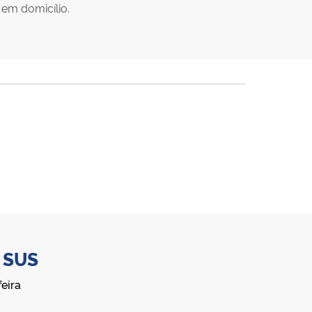
em domicílio.
o
SUS
eira