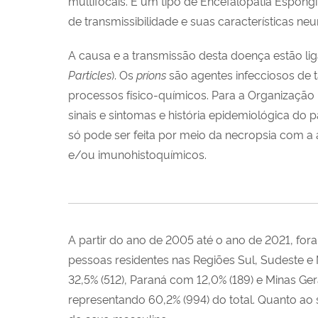
multifocais. É um tipo de Encefalopatia Espo
de transmissibilidade e suas características 
A causa e a transmissão desta doença estão li
Particles
). Os
príons
são agentes infecciosos de 
processos físico-químicos. Para a Organização
sinais e sintomas e história epidemiológica do 
só pode ser feita por meio da necropsia com a
e/ou imunohistoquímicos.
A partir do ano de 2005 até o ano de 2021, for
pessoas residentes nas Regiões Sul, Sudeste e
32,5% (512), Paraná com 12,0% (189) e Minas Ger
representando 60,2% (994) do total. Quanto ao 