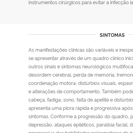
instrumentos cirúrgicos para evitar a infecção i
SINTOMAS
As manifestações clínicas são variáveis e ines
se apresentar através de um quadro clínico ini
outros sinais e sintomas neurológicos multifoca
desordem cerebral, perda de memória, tremores, 
coordenação motora, distúrbios visuais, espas
e alterações de comportamento. Também pode
cabeça, fadiga, sono, falta de apetite e distúrb
apresenta uma piora rápida e progressiva após o
sintomas. Conforme a progressão do quadro, p
depressão, ataques epiléticos, paralisia facial,
progressiva das habilidades psicomotoras de 