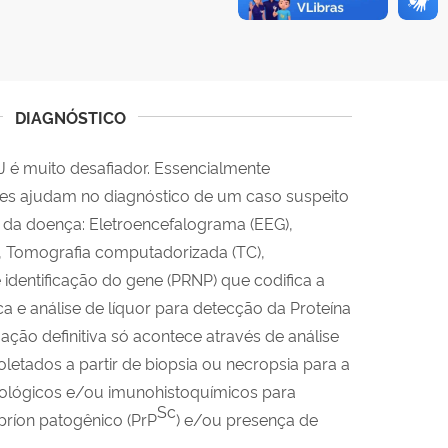
DIAGNÓSTICO
J é muito desafiador. Essencialmente
mes ajudam no diagnóstico de um caso suspeito
 da doença: Eletroencefalograma (EEG),
, Tomografia computadorizada (TC),
dentificação do gene (PRNP) que codifica a
a e análise de líquor para detecção da Proteína
mação definitiva só acontece através de análise
letados a partir de biopsia ou necropsia para a
atológicos e/ou imunohistoquímicos para
Sc
 príon patogênico (PrP
) e/ou presença de