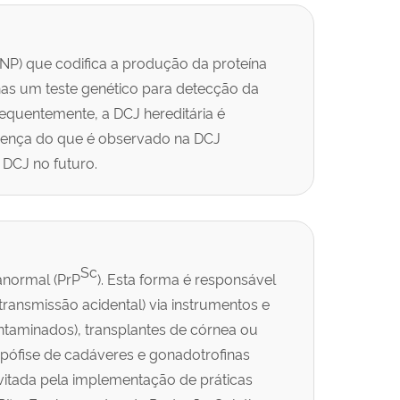
NP) que codifica a produção da proteína
enas um teste genético para detecção da
equentemente, a DCJ hereditária é
doença do que é observado na DCJ
DCJ no futuro.
Sc
anormal (PrP
). Esta forma é responsável
ransmissão acidental) via instrumentos e
ntaminados), transplantes de córnea ou
ipófise de cadáveres e gonadotrofinas
vitada pela implementação de práticas