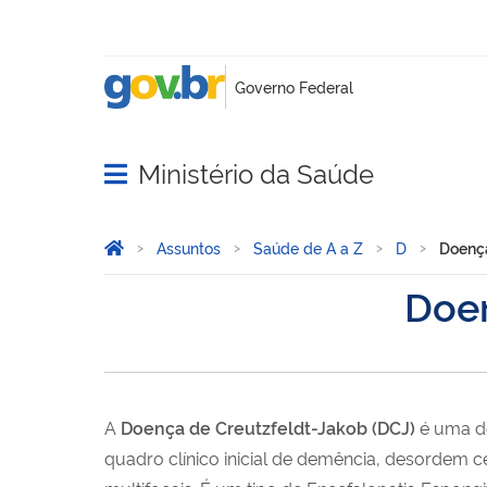
Ministério da Saúde
Abrir menu principal de navegação
Você está aqui:
Página Inicial
Assuntos
Saúde de A a Z
D
Doença
Doen
A
Doença de Creutzfeldt-Jakob (DCJ)
é uma do
quadro clínico inicial de demência, desordem 