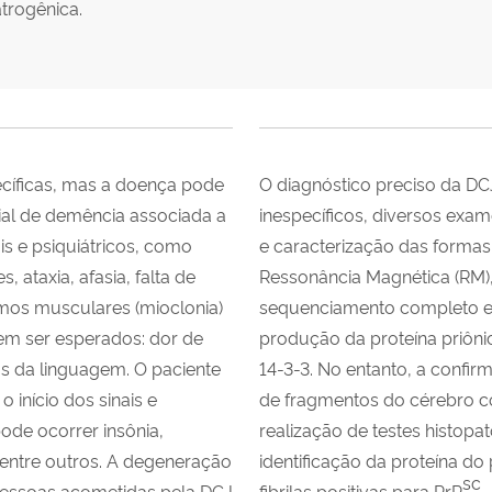
atrogênica.
pecíficas, mas a doença pode
O diagnóstico preciso da DC
cial de demência associada a
inespecíficos, diversos exa
is e psiquiátricos, como
e caracterização das formas
ataxia, afasia, falta de
Ressonância Magnética (RM)
mos musculares (mioclonia)
sequenciamento completo e i
m ser esperados: dor de
produção da proteína priônic
ios da linguagem. O paciente
14-3-3. No entanto, a confir
 início dos sinais e
de fragmentos do cérebro co
ode ocorrer insônia,
realização de testes histop
 dentre outros. A degeneração
identificação da proteína do
sc
pessoas acometidas pela DCJ
fibrilas positivas para PrP
.