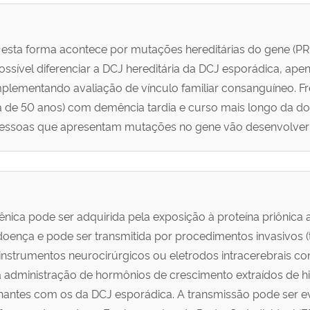
esta forma acontece por mutações hereditárias do gene (PR
possível diferenciar a DCJ hereditária da DCJ esporádica, ap
plementando avaliação de vínculo familiar consanguíneo. Fr
a de 50 anos) com demência tardia e curso mais longo da 
pessoas que apresentam mutações no gene vão desenvolver 
nica pode ser adquirida pela exposição à proteína priônica 
ença e pode ser transmitida por procedimentos invasivos (t
instrumentos neurocirúrgicos ou eletrodos intracerebrais co
 administração de hormônios de crescimento extraídos de h
lhantes com os da DCJ esporádica. A transmissão pode ser e