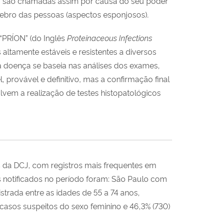
ET são chamadas assim por causa do seu poder
rebro das pessoas (aspectos esponjosos).
“PRÍON” (do Inglês
Proteinaceous Infections
ltamente estáveis e resistentes a diversos
a doença se baseia nas análises dos exames,
, provável e definitivo, mas a confirmação final
vem a realização de testes histopatológicos
os da DCJ, com registros mais frequentes em
 notificados no período foram: São Paulo com
strada entre as idades de 55 a 74 anos,
casos suspeitos do sexo feminino e 46,3% (730)