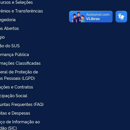
ursos e Seleções
ênios e Transferências
egedoria
s Abertos
gio
ão do SUS
rnança Pública
rmações Classificadas
Geral de Proteção de
s Pessoais (LGPD)
tações e Contratos
icipação Social
untas Frequentes (FAQ)
itas e Despesas
iço de Informação ao
dão (SIC)