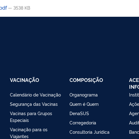
.pdf
— 3538 KB
VACINAÇÃO
COMPOSIÇÃO
ACE
IN
Calendário de Vacinação
Organograma
Insti
Segurança das Vacinas
Quem é Quem
Açõe
Vacinas para Grupos
DenaSUS
Agen
Especiais
Corregedoria
Audi
Vacinação para os
Consultoria Jurídica
Banc
Viajantes