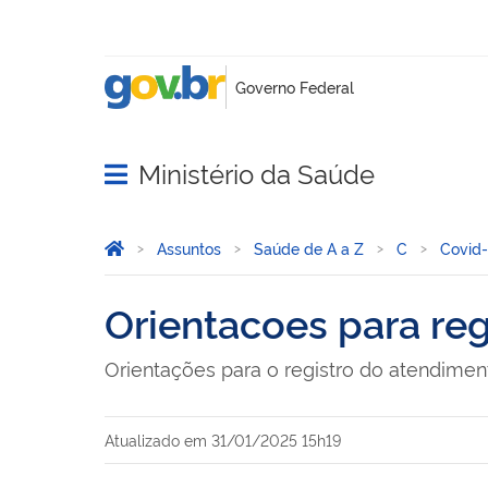
Ministério da Saúde
Abrir menu principal de navegação
Você está aqui:
Página Inicial
Assuntos
Saúde de A a Z
C
Covid-
Orientacoes para re
Orientações para o registro do atendime
Atualizado em
31/01/2025 15h19