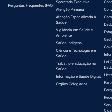
Secretaria Executiva
Conc
Perguntas Frequentes (FAQ)
Atenção Primária
Conv
Atenção Especializada à
Corr
Saúde
Dado
Vigilância em Saúde e
Está
Ambiente
Gest
Saúde Indígena
Gove
Ciência e Tecnologia em
Info
Saúde
Lei 
Trabalho e Educação na
Dado
Saúde
Lici
Informação e Saúde Digital
Part
Órgãos Colegiados
Perg
Rece
Serv
Cida