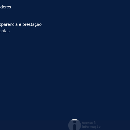
idores
sparência e prestação
ontas
Acesso à
Informação