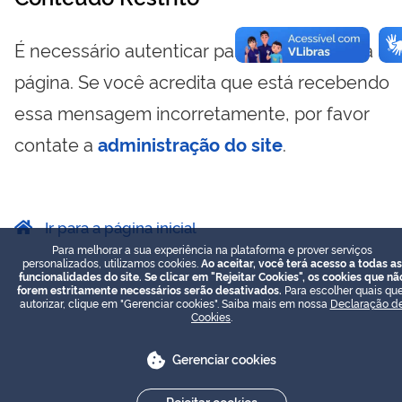
É necessário autenticar para visualizar essa
página. Se você acredita que está recebendo
essa mensagem incorretamente, por favor
contate a
administração do site
.
Ir para a página inicial
Para melhorar a sua experiência na plataforma e prover serviços
personalizados, utilizamos cookies.
Ao aceitar, você terá acesso a todas as
funcionalidades do site. Se clicar em "Rejeitar Cookies", os cookies que nã
forem estritamente necessários serão desativados.
Para escolher quais que
autorizar, clique em "Gerenciar cookies". Saiba mais em nossa
Declaração d
Cookies
.
Gerenciar cookies
Rejeitar cookies