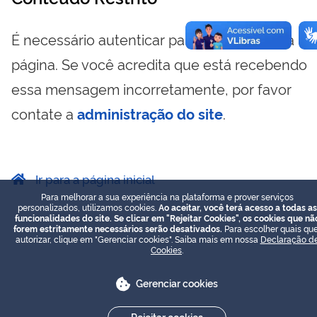
É necessário autenticar para visualizar essa
página. Se você acredita que está recebendo
essa mensagem incorretamente, por favor
contate a
administração do site
.
Ir para a página inicial
Para melhorar a sua experiência na plataforma e prover serviços
personalizados, utilizamos cookies.
Ao aceitar, você terá acesso a todas as
funcionalidades do site. Se clicar em "Rejeitar Cookies", os cookies que nã
forem estritamente necessários serão desativados.
Para escolher quais que
autorizar, clique em "Gerenciar cookies". Saiba mais em nossa
Declaração d
Cookies
.
Gerenciar cookies
Rejeitar cookies