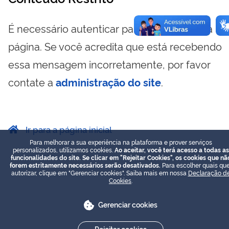
É necessário autenticar para visualizar essa
página. Se você acredita que está recebendo
essa mensagem incorretamente, por favor
contate a
administração do site
.
Ir para a página inicial
Para melhorar a sua experiência na plataforma e prover serviços
personalizados, utilizamos cookies.
Ao aceitar, você terá acesso a todas as
funcionalidades do site. Se clicar em "Rejeitar Cookies", os cookies que nã
forem estritamente necessários serão desativados.
Para escolher quais que
autorizar, clique em "Gerenciar cookies". Saiba mais em nossa
Declaração d
Cookies
.
Gerenciar cookies
Rejeitar cookies