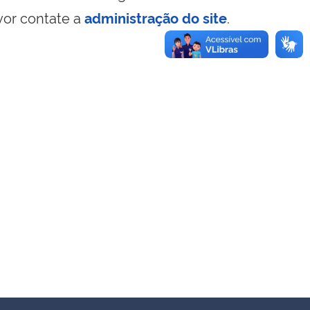
vor contate a
administração do site
.