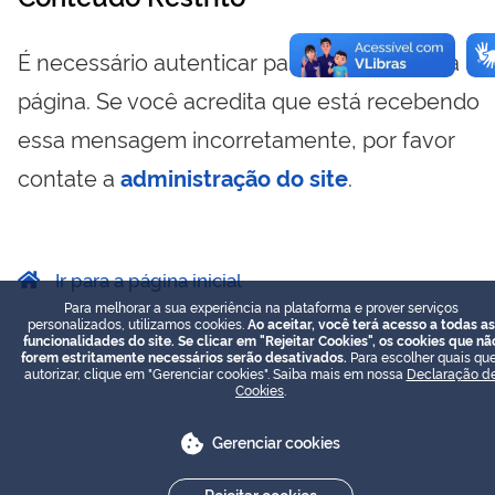
É necessário autenticar para visualizar essa
página. Se você acredita que está recebendo
essa mensagem incorretamente, por favor
contate a
administração do site
.
Ir para a página inicial
Para melhorar a sua experiência na plataforma e prover serviços
personalizados, utilizamos cookies.
Ao aceitar, você terá acesso a todas as
funcionalidades do site. Se clicar em "Rejeitar Cookies", os cookies que nã
forem estritamente necessários serão desativados.
Para escolher quais que
autorizar, clique em "Gerenciar cookies". Saiba mais em nossa
Declaração d
Cookies
.
Gerenciar cookies
Rejeitar cookies