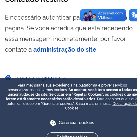
É necessário autenticar para visualizar essa
página. Se você acredita que está recebendo
essa mensagem incorretamente, por favor
contate a
administração do site
.
Ir para a página inicial
Para melhorar a sua experiência na plataforma e prover serviços
personalizados, utilizamos cookies.
Ao aceitar, você terá acesso a todas as
funcionalidades do site. Se clicar em "Rejeitar Cookies", os cookies que nã
forem estritamente necessários serão desativados.
Para escolher quais que
autorizar, clique em "Gerenciar cookies". Saiba mais em nossa
Declaração d
Cookies
.
Gerenciar cookies
Rejeitar cookies