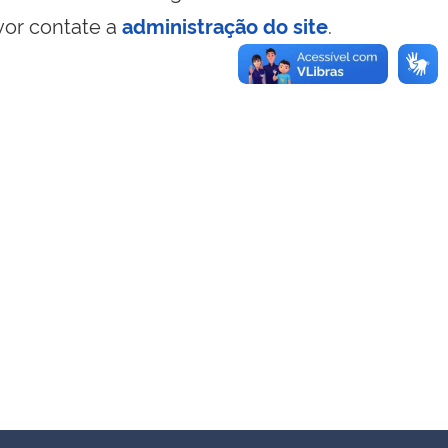
vor contate a
administração do site
.