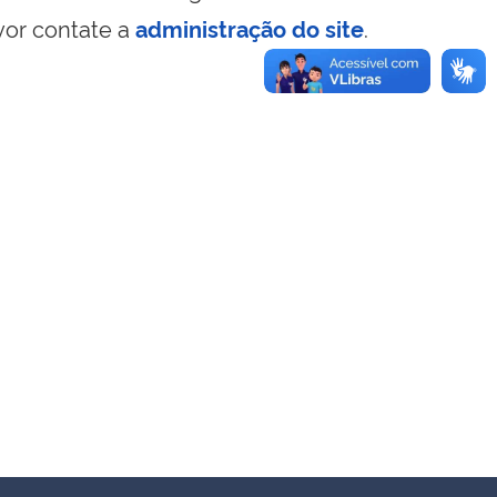
vor contate a
administração do site
.