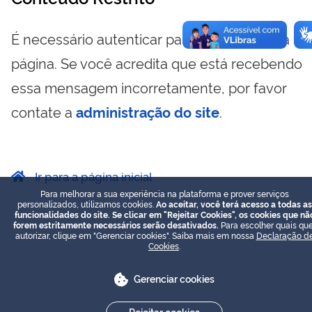
É necessário autenticar para visualizar essa
página. Se você acredita que está recebendo
essa mensagem incorretamente, por favor
contate a
administração do site
.
Ir para a página inicial
Para melhorar a sua experiência na plataforma e prover serviços
personalizados, utilizamos cookies.
Ao aceitar, você terá acesso a todas as
funcionalidades do site. Se clicar em "Rejeitar Cookies", os cookies que nã
forem estritamente necessários serão desativados.
Para escolher quais que
autorizar, clique em "Gerenciar cookies". Saiba mais em nossa
Declaração d
Cookies
.
Gerenciar cookies
Rejeitar cookies