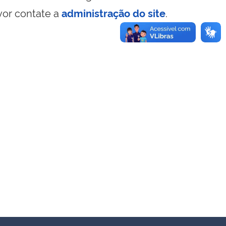
vor contate a
administração do site
.