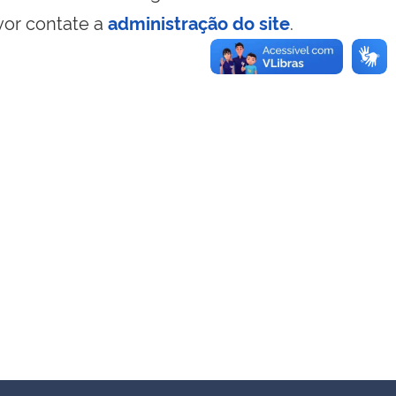
vor contate a
administração do site
.