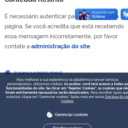
É necessário autenticar para visualizar essa
página. Se você acredita que está recebendo
essa mensagem incorretamente, por favor
contate a
administração do site
.
Ir para a página inicial
Para melhorar a sua experiência na plataforma e prover serviços
personalizados, utilizamos cookies.
Ao aceitar, você terá acesso a todas as
funcionalidades do site. Se clicar em "Rejeitar Cookies", os cookies que nã
forem estritamente necessários serão desativados.
Para escolher quais que
autorizar, clique em "Gerenciar cookies". Saiba mais em nossa
Declaração d
Cookies
.
Gerenciar cookies
Rejeitar cookies