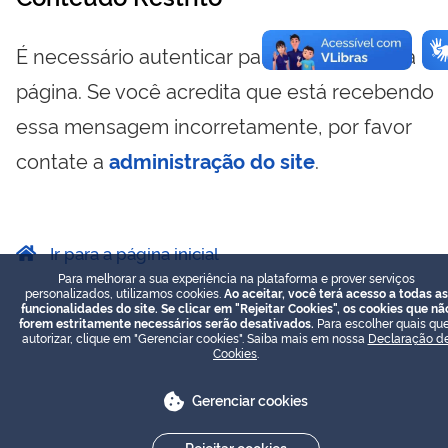
É necessário autenticar para visualizar essa
página. Se você acredita que está recebendo
essa mensagem incorretamente, por favor
contate a
administração do site
.
Ir para a página inicial
Para melhorar a sua experiência na plataforma e prover serviços
personalizados, utilizamos cookies.
Ao aceitar, você terá acesso a todas as
funcionalidades do site. Se clicar em "Rejeitar Cookies", os cookies que nã
forem estritamente necessários serão desativados.
Para escolher quais que
autorizar, clique em "Gerenciar cookies". Saiba mais em nossa
Declaração d
Cookies
.
Gerenciar cookies
Rejeitar cookies