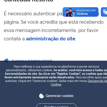
É necessário autenticar para visualizar essa
página. Se você acredita que está recebendo
essa mensagem incorretamente, por favor
contate a
administração do site
.
Ir para a página inicial
Para melhorar a sua experiência na plataforma e prover serviços
personalizados, utilizamos cookies.
Ao aceitar, você terá acesso a todas as
funcionalidades do site. Se clicar em "Rejeitar Cookies", os cookies que nã
forem estritamente necessários serão desativados.
Para escolher quais que
autorizar, clique em "Gerenciar cookies". Saiba mais em nossa
Declaração d
Cookies
.
Gerenciar cookies
Rejeitar cookies