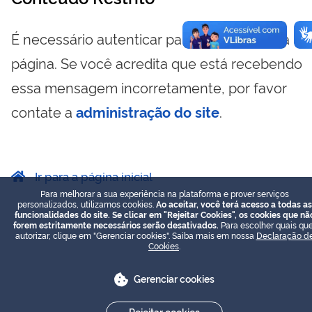
É necessário autenticar para visualizar essa
página. Se você acredita que está recebendo
essa mensagem incorretamente, por favor
contate a
administração do site
.
Ir para a página inicial
Para melhorar a sua experiência na plataforma e prover serviços
personalizados, utilizamos cookies.
Ao aceitar, você terá acesso a todas as
funcionalidades do site. Se clicar em "Rejeitar Cookies", os cookies que nã
forem estritamente necessários serão desativados.
Para escolher quais que
autorizar, clique em "Gerenciar cookies". Saiba mais em nossa
Declaração d
Cookies
.
Gerenciar cookies
Rejeitar cookies