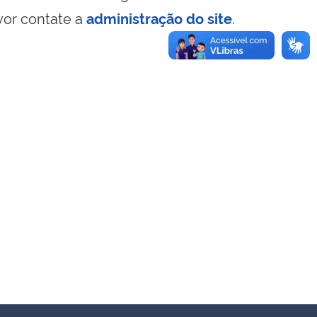
vor contate a
administração do site
.