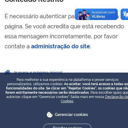
É necessário autenticar para visualizar essa
página. Se você acredita que está recebendo
essa mensagem incorretamente, por favor
contate a
administração do site
.
Ir para a página inicial
Para melhorar a sua experiência na plataforma e prover serviços
personalizados, utilizamos cookies.
Ao aceitar, você terá acesso a todas as
funcionalidades do site. Se clicar em "Rejeitar Cookies", os cookies que nã
forem estritamente necessários serão desativados.
Para escolher quais que
autorizar, clique em "Gerenciar cookies". Saiba mais em nossa
Declaração d
Cookies
.
Gerenciar cookies
Rejeitar cookies