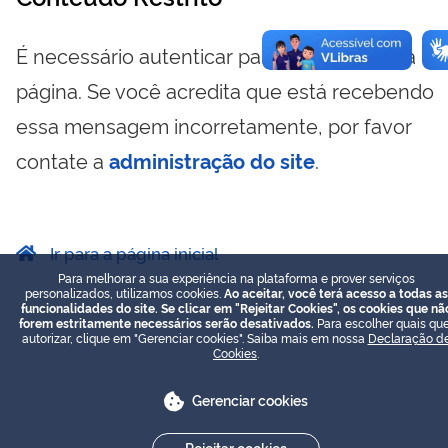
É necessário autenticar para visualizar essa
página. Se você acredita que está recebendo
essa mensagem incorretamente, por favor
contate a
administração do site
.
Ir para a página inicial
Para melhorar a sua experiência na plataforma e prover serviços
personalizados, utilizamos cookies.
Ao aceitar, você terá acesso a todas as
funcionalidades do site. Se clicar em "Rejeitar Cookies", os cookies que nã
forem estritamente necessários serão desativados.
Para escolher quais que
autorizar, clique em "Gerenciar cookies". Saiba mais em nossa
Declaração d
Cookies
.
Gerenciar cookies
Rejeitar cookies