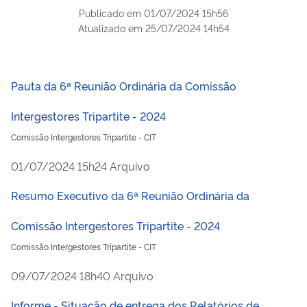
Publicado em
01/07/2024 15h56
Atualizado em
25/07/2024 14h54
Pauta da 6ª Reunião Ordinária da Comissão
Intergestores Tripartite - 2024
Comissão Intergestores Tripartite - CIT
publicado
01/07/2024
15h24
Arquivo
Resumo Executivo da 6ª Reunião Ordinária da
Comissão Intergestores Tripartite - 2024
Comissão Intergestores Tripartite - CIT
publicado
09/07/2024
18h40
Arquivo
Informe - Situação de entrega dos Relatórios de