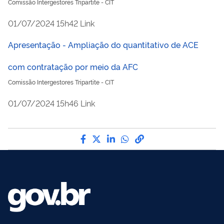
Comissão Intergestores Tripartite - CIT
publicado
01/07/2024
15h42
Link
Apresentação - Ampliação do quantitativo de ACE
com contratação por meio da AFC
Comissão Intergestores Tripartite - CIT
publicado
01/07/2024
15h46
Link
Compartilhe por Facebook
Compartilhe por Twitter
Compartilhe por LinkedI
Compartilhe por Wha
link para Copiar pa