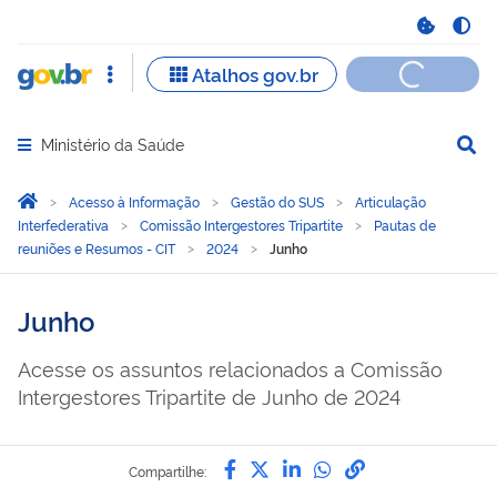
Ministério da Saúde
Abrir menu principal de navegação
Você está aqui:
Página Inicial
Acesso à Informação
Gestão do SUS
Articulação
Interfederativa
Comissão Intergestores Tripartite
Pautas de
reuniões e Resumos - CIT
2024
Junho
Junho
Acesse os assuntos relacionados a Comissão
Intergestores Tripartite de Junho de 2024
Compartilhe por Facebook
Compartilhe por Twitter
Compartilhe por Lin
Compartilhe por
link para Copi
Compartilhe: