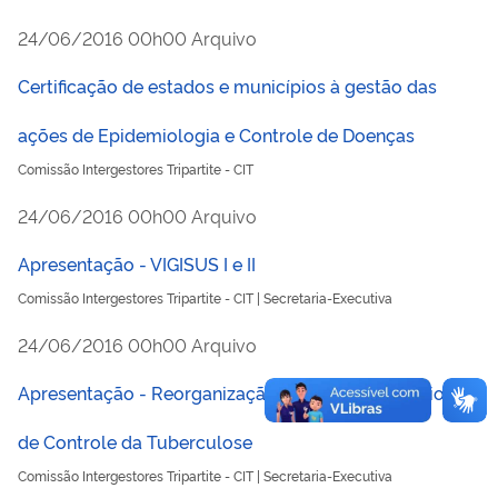
publicado
24/06/2016
00h00
Arquivo
Certificação de estados e municípios à gestão das
ações de Epidemiologia e Controle de Doenças
Comissão Intergestores Tripartite - CIT
publicado
24/06/2016
00h00
Arquivo
Apresentação - VIGISUS I e II
Comissão Intergestores Tripartite - CIT | Secretaria-Executiva
publicado
24/06/2016
00h00
Arquivo
Apresentação - Reorganização do Programa Nacional
de Controle da Tuberculose
Comissão Intergestores Tripartite - CIT | Secretaria-Executiva