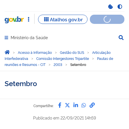
Ministério da Saúde
Abrir menu principal de navegação
Você está aqui:
Página Inicial
Acesso à Informação
Gestão do SUS
Articulação
Interfederativa
Comissão Intergestores Tripartite
Pautas de
reuniões e Resumos - CIT
2003
Setembro
Setembro
Compartilhe por Facebook
Compartilhe por Twitter
Compartilhe por Lin
Compartilhe por
link para Copi
Compartilhe:
Publicado em
22/09/2021 14h59