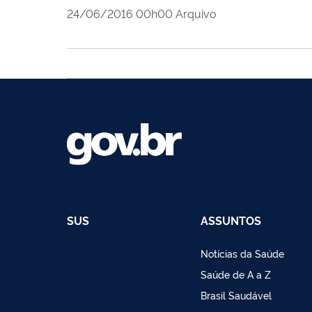
publicado
24/06/2016
00h00
Arquivo
SUS
ASSUNTOS
Notícias da Saúde
Saúde de A a Z
Brasil Saudável