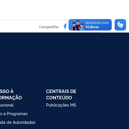
Compartilhe por Facebo
Compartilhe por Twit
Compartilhe por L
Compartilhe p
link para C
Compartilhe:
SSO À
CENTRAIS DE
FORMAÇÃO
CONTEÚDO
tucional
Publicações MS
s e Programas
da de Autoridades