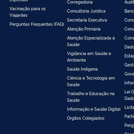
Corregedoria
Audi
Vacinação para os
Consultoria Jurídica
Banc
Viajantes
Secretaria Executiva
Conc
Perguntas Frequentes (FAQ)
Atenção Primária
Conv
Atenção Especializada à
Corr
Saúde
Dado
Vigilância em Saúde e
Está
Ambiente
Gest
Saúde Indígena
Gove
Ciência e Tecnologia em
Info
Saúde
Lei 
Trabalho e Educação na
Dado
Saúde
Lici
Informação e Saúde Digital
Part
Órgãos Colegiados
Perg
Rece