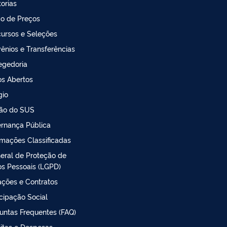
torias
o de Preços
ursos e Seleções
ênios e Transferências
egedoria
s Abertos
gio
ão do SUS
rnança Pública
rmações Classificadas
Geral de Proteção de
s Pessoais (LGPD)
tações e Contratos
icipação Social
untas Frequentes (FAQ)
itas e Despesas