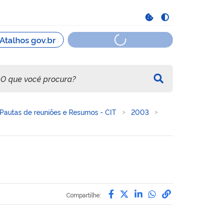
Pautas de reuniões e Resumos - CIT
2003
Compartilhe por Facebo
Compartilhe por Twit
Compartilhe por L
Compartilhe p
link para C
Compartilhe: