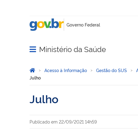
Ministério da Saúde
Abrir menu principal de navegação
Você está aqui:
Página Inicial
Acesso à Informação
Gestão do SUS
Julho
Julho
Publicado em
22/09/2021 14h59