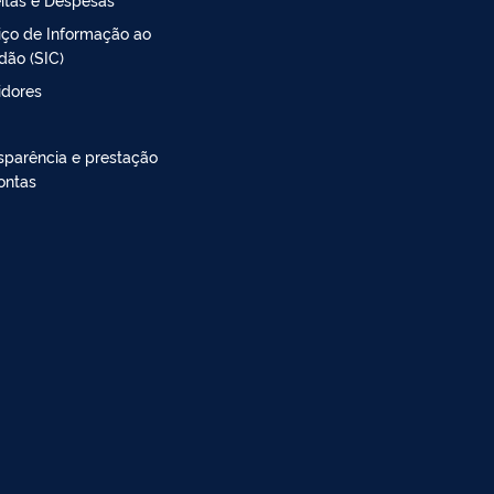
iço de Informação ao
dão (SIC)
idores
sparência e prestação
ontas