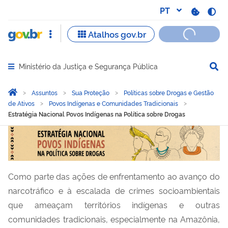
Ministério da Justiça e Segurança Pública
Abrir menu principal de navegação
Você está aqui:
Página Inicial
Assuntos
Sua Proteção
Políticas sobre Drogas e Gestão
de Ativos
Povos Indígenas e Comunidades Tradicionais
Estratégia Nacional Povos Indígenas na Política sobre Drogas
Estratégia Nacional Povos
Como parte das ações de enfrentamento ao avanço do
narcotráfico e à escalada de crimes socioambientais
que ameaçam territórios indígenas e outras
comunidades tradicionais, especialmente na Amazônia,