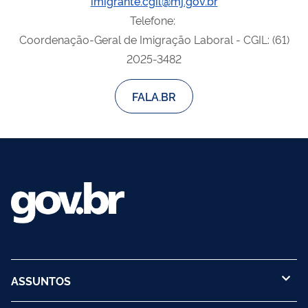
imigrante.cgil@mj.gov.br
Telefone:
Coordenação-Geral de Imigração Laboral - CGIL: (61)
2025-3482
FALA.BR
ASSUNTOS