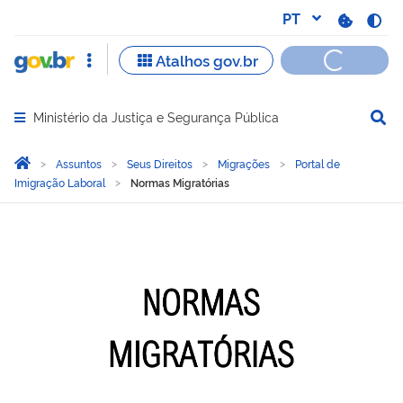
Ministério da Justiça e Segurança Pública
Abrir menu principal de navegação
Você está aqui:
Página Inicial
Assuntos
Seus Direitos
Migrações
Portal de
Imigração Laboral
Normas Migratórias
Normas Migratórias