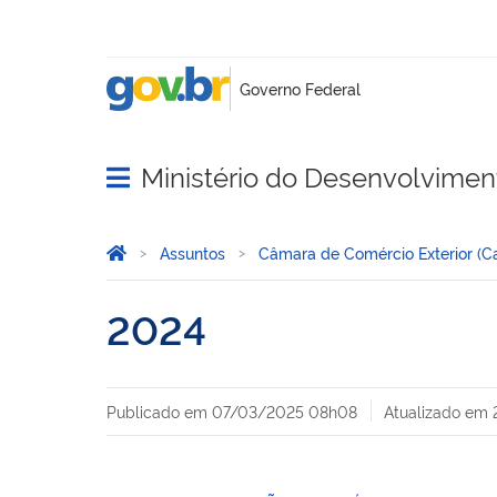
Ministério do Desenvolviment
Abrir menu principal de navegação
Você está aqui:
Página Inicial
Assuntos
Câmara de Comércio Exterior (
2024
Publicado em
07/03/2025 08h08
Atualizado em