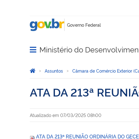
Ministério do Desenvolviment
Abrir menu principal de navegação
Você está aqui:
Página Inicial
Assuntos
Câmara de Comércio Exterior (
ATA DA 213ª REUNI
Atualizado em
07/03/2025 08h00
ATA DA 213ª REUNIÃO ORDINÁRIA DO GECE