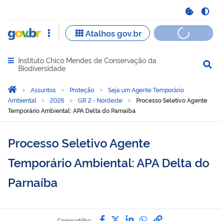
Instituto Chico Mendes de Conservação da
Abrir menu principal de navegação
Biodiversidade
Você está aqui:
Página Inicial
Assuntos
Proteção
Seja um Agente Temporário
Ambiental
2026
GR 2 - Nordeste
Processo Seletivo Agente
Temporário Ambiental: APA Delta do Parnaíba
Processo Seletivo Agente
Temporário Ambiental: APA Delta do
Parnaíba
Compartilhe por Facebook
Compartilhe por Twitter
Compartilhe por Lin
Compartilhe por
link para Copi
Compartilhe: