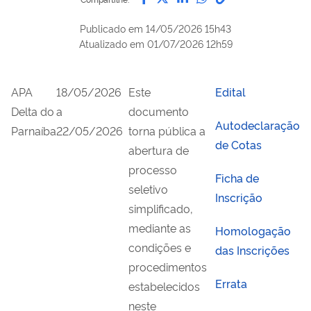
Publicado em
14/05/2026 15h43
Atualizado em
01/07/2026 12h59
APA
18/05/2026
Este
Edital
Delta do
a
documento
Autodeclaração
Parnaíba
22/05/2026
torna pública a
de Cotas
abertura de
processo
Ficha de
seletivo
Inscrição
simplificado,
mediante as
Homologação
condições e
das Inscrições
procedimentos
Errata
estabelecidos
neste