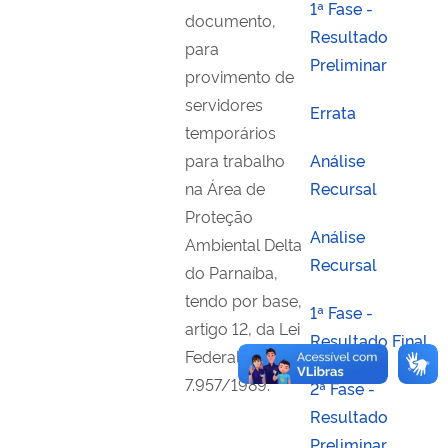
1ª Fase -
documento,
Resultado
para
Preliminar
provimento de
servidores
Errata
temporários
para trabalho
Análise
na Área de
Recursal
Proteção
Análise
Ambiental Delta
Recursal
do Parnaíba,
tendo por base,
1ª Fase -
artigo 12, da Lei
Resultado Final
Federal n.º
7.957/1989.
2ª Fase -
Resultado
Preliminar