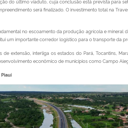
do último viaduto, cuja conclusão está prevista para set
preendimento será finalizado. O investimento total na Trav
mental no escoamento da produção agrícola e mineral da r
tui um importante corredor logístico para o transporte da p
 de extensão, interliga os estados do Pará, Tocantins, Ma
 o desenvolvimento econômico de municípios como Campo Ale
 Piauí