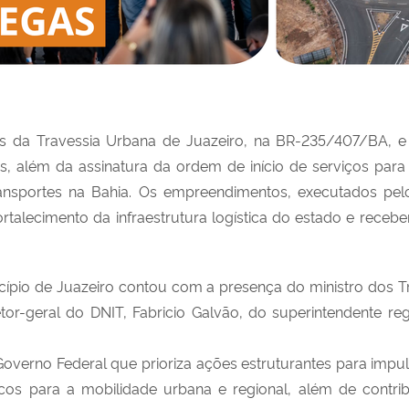
as da Travessia Urbana de Juazeiro, na BR-235/407/BA, e
 além da assinatura da ordem de início de serviços par
Transportes na Bahia. Os empreendimentos, executados pel
fortalecimento da infraestrutura logística do estado e rec
cípio de Juazeiro contou com a presença do ministro dos 
tor-geral do DNIT, Fabricio Galvão, do superintendente re
verno Federal que prioriza ações estruturantes para impuls
os para a mobilidade urbana e regional, além de contrib