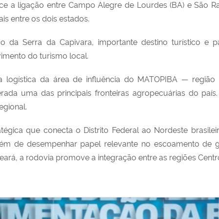
ce a ligação entre Campo Alegre de Lourdes (BA) e São Ra
is entre os dois estados.
a Serra da Capivara, importante destino turístico e pa
imento do turismo local.
ura logística da área de influência do MATOPIBA — regiã
erada uma das principais fronteiras agropecuárias do paí
egional.
gica que conecta o Distrito Federal ao Nordeste brasilei
 além de desempenhar papel relevante no escoamento de g
 Ceará, a rodovia promove a integração entre as regiões Cent