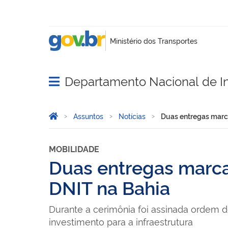
Departamento Nacional de In
Abrir menu principal de navegação
Você está aqui:
Página Inicial
Assuntos
Notícias
Duas entregas marca
MOBILIDADE
Duas entregas marca
DNIT na Bahia
Durante a cerimônia foi assinada ordem
investimento para a infraestrutura