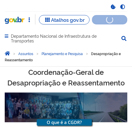
Departamento Nacional de Infraestrutura de
Abrir menu principal de navegação
Transportes
Você está aqui:
Página Inicial
Assuntos
Planejamento e Pesquisa
Desapropriação e
Reassentamento
Desapropriação e Reasse
Coordenação-Geral de
Desapropriação e Reassentamento