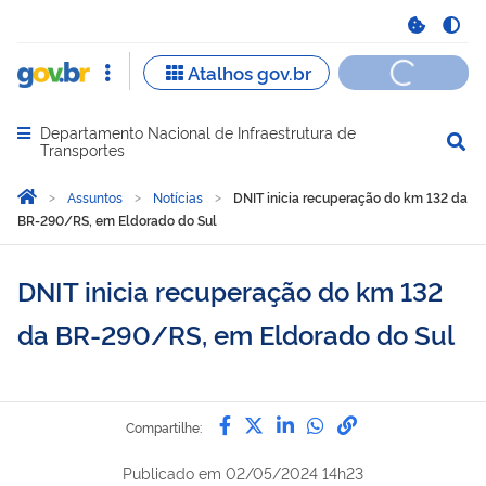
Departamento Nacional de Infraestrutura de
Abrir menu principal de navegação
Transportes
Você está aqui:
Página Inicial
Assuntos
Notícias
DNIT inicia recuperação do km 132 da
BR-290/RS, em Eldorado do Sul
DNIT inicia recuperação do km 132
da BR-290/RS, em Eldorado do Sul
Compartilhe por Facebook
Compartilhe por Twitter
Compartilhe por Lin
Compartilhe por
link para Copi
Compartilhe:
Publicado em
02/05/2024 14h23